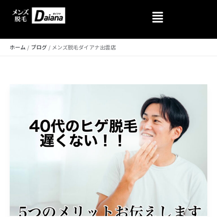
内
容
を
ホーム
ブログ
メンズ脱毛ダイアナ出雲店
ス
キ
ッ
プ