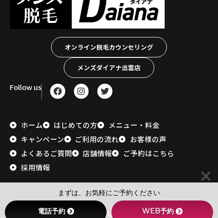
オンライン脱毛カウンセリング
メンズダイアナ出雲店
F
I
T
Follow us
a
n
w
c
s
i
e
t
t
b
a
t
ホーム
はじめての方
メニュー・料金
o
g
e
o
r
r
キャンペーン
ご利用の流れ
お客様の声
k
a
m
よくあるご質問
店舗情報
ご予約はこちら
採用情報
まずは、お気軽にご予約ください
プライバシーポリシー
電話予約
WEB予約
© メンズ脱毛 Daiana 松江店 Inc. All Rights Reserved.