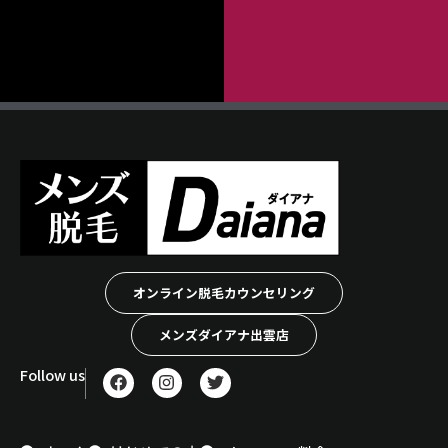
オンライン脱毛カウンセリング
メンズダイアナ出雲店
F
I
T
Follow us
a
n
w
c
s
i
e
t
t
b
a
t