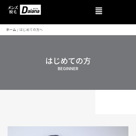
内
容
を
ホーム
はじめての方へ
ス
キ
ッ
プ
はじめての方
BEGINNER