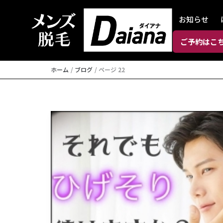
内
お知らせ
容
を
ご予約はこ
ス
キ
ホーム
ブログ
ページ 22
ッ
プ