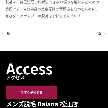
脱毛は、自己処理では解決できない悩みを解決するための
手段です。自分自身の美容意識や清潔感を高めるために、
ぜひダイアナでプロの脱毛をお試しください！
前
次
Access
アクセス
今すぐ予約する
メンズ脱毛 Daiana 松江店