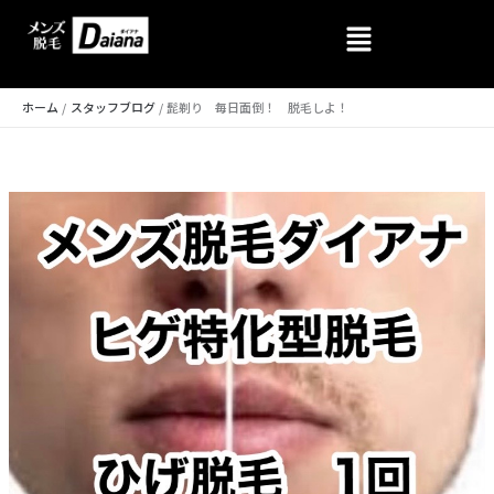
内
容
を
ホーム
スタッフブログ
髭剃り 毎日面倒！ 脱毛しよ！
ス
キ
ッ
プ