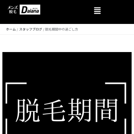
内
容
を
ホーム
スタッフブログ
脱毛期間中の過ごし方
ス
キ
ッ
プ