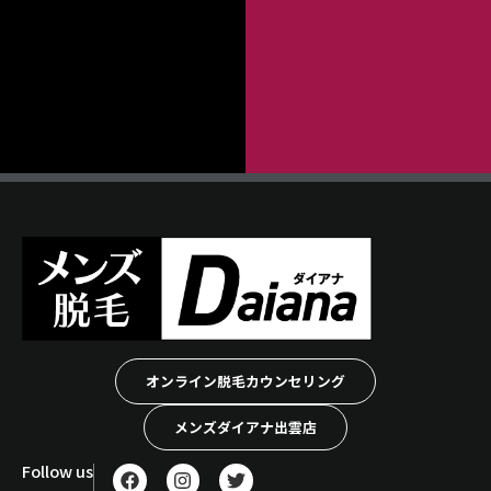
オンライン脱毛カウンセリング
メンズダイアナ出雲店
F
I
T
Follow us
a
n
w