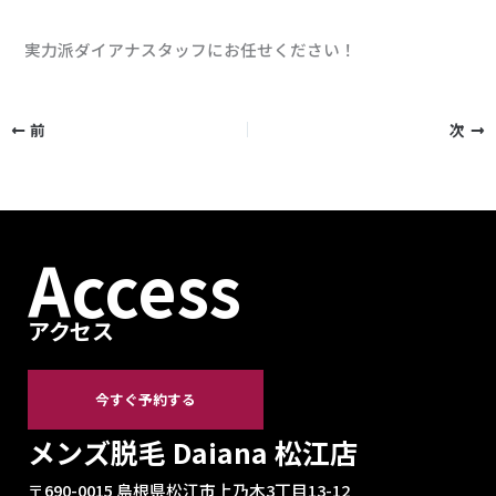
実力派ダイアナスタッフにお任せください！
前
次
Access
アクセス
今すぐ予約する
メンズ脱毛 Daiana 松江店
〒690-0015 島根県松江市上乃木3丁目13-12