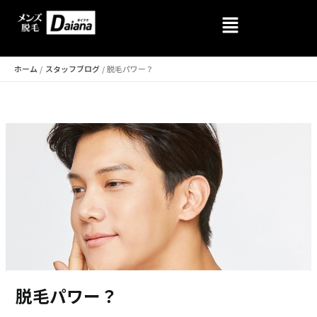
内
容
を
ホーム
スタッフブログ
脱毛パワー？
ス
キ
ッ
プ
脱毛パワー？