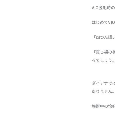
VIO脱毛時
はじめてV
「四つん這
「真っ裸の
るでしょう
ダイアナで
ありません
施術中の恰