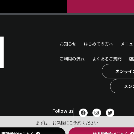
お知らせ
はじめての方へ
メニュ
ご利用の流れ
よくあるご質問
店
オンライ
メン
F
I
T
Follow us
a
n
w
c
s
i
まずは、お気軽にご予約ください
e
t
t
b
a
t
© メン