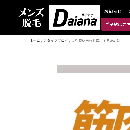
内
お知らせ
容
を
ご予約はこ
ス
キ
ホーム
スタッフブログ
より良い自分を追求するために
ッ
プ