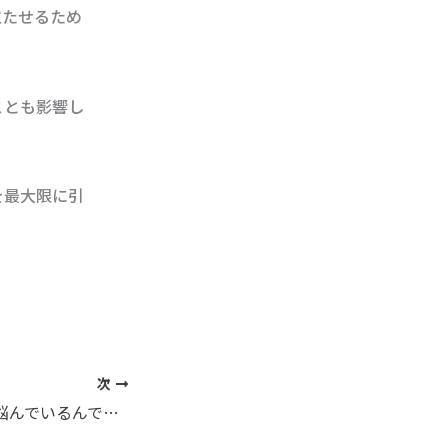
立たせるため
ことも影響し
を最大限に引
次
男の子もムダ毛に悩んでいるんです！